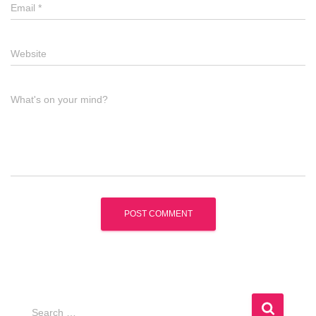
Email
*
Website
What's on your mind?
S
Search …