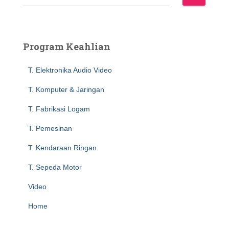
e
a
r
c
Program Keahlian
h
f
T. Elektronika Audio Video
o
r
T. Komputer & Jaringan
:
T. Fabrikasi Logam
T. Pemesinan
T. Kendaraan Ringan
T. Sepeda Motor
Video
Home