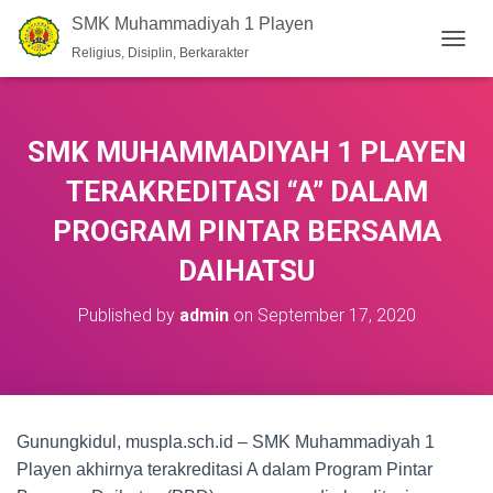
SMK Muhammadiyah 1 Playen
Religius, Disiplin, Berkarakter
T
O
G
G
L
SMK MUHAMMADIYAH 1 PLAYEN
E
N
TERAKREDITASI “A” DALAM
A
V
PROGRAM PINTAR BERSAMA
I
DAIHATSU
G
A
T
Published by
admin
on
September 17, 2020
I
O
N
Gunungkidul, muspla.sch.id – SMK Muhammadiyah 1
Playen akhirnya terakreditasi A dalam Program Pintar