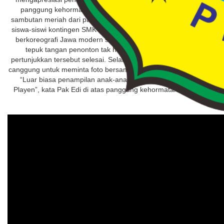
panggung kehormatan, kontingen SMK Muspla mendapat
sambutan meriah dari para penonton dan tamu undangan. Saat
siswa-siswi kontingen SMK Muspla beraksi membawakan tarian
berkoreografi Jawa modern secara serentak, sorak sorai dan
tepuk tangan penonton tak henti diberikan sampai aksi
pertunjukkan tersebut selesai. Selain itu beberapa penonton tak
canggung untuk meminta foto bersama para penari SMK Muspla.
“Luar biasa penampilan anak-anak SMK Muhammadiyah I
Playen”, kata Pak Edi di atas panggung kehormatan.(apw-red)