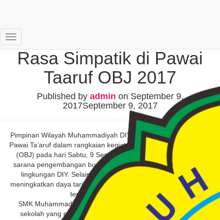
SMK Muspla Dihujani
Toggle
Rasa Simpatik di Pawai
Navigation
Taaruf OBJ 2017
Published by
admin
on
September 9,
2017
September 9, 2017
Pimpinan Wilayah Muhammadiyah DIY telah menyelenggarakan
Pawai Ta’aruf dalam rangkaian kegiatan Olimpiade Budaya Jawa
(OBJ) pada hari Sabtu, 9 September 2017. Ajang ini menjadi
sarana pengembangan budaya Jawa dan kreativitas pelajar di
lingkungan DIY. Selain itu kegiatan ini diharapkan mampu
meningkatkan daya tarik wisatawan lokal maupun mancanegara
terhadap kota Jogjakarta.
SMK Muhammadiyah I Playen (Muspla) menjadi salah satu
sekolah yang mengikuti Pawai Ta’aruf OBJ tahun 2017 ini.