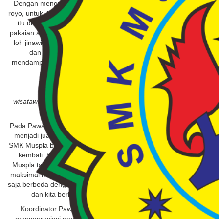
Dengan mengusung konsep, “Dari Gunungkidul yang ijo royo-
royo, untuk Jogjakarta yang gemah ripah loh jinawi”. Ijo royo-royo
itu dilambangkan dengan kostum penari yang mengenakan
pakaian adat Jawa dengan corak hijau. Sedangkan gemah ripah
loh jinawi tersebut nampak dari kostum icon yang warna warni
dan pasukan tari putra yang dengan gagah perkasa
mendampingi para penari putri dengan iringan musik Kompang
dan gamelan Remix.
wisatawan mancanegara ikut berpose dalam tarian pawai OBJ
2017
Pada Pawai Ta’aruf OBJ yang pertama tahun 2016, SMK Muspla
menjadi juara pertama tingkat DIY. Maka pada tahun 2017 ini,
SMK Muspla berharap dapat mempertahankan kejuaran tersebut
kembali. Seperti yang diungkapkan ketua panitia OBJ SMK
Muspla tahun ini, Bapak Syaifudin Zuhri, ” Kita sudah berusaha
maksimal mempersiapkan OBJ tahun 2017 ini. Konsepnya tentu
saja berbeda dengan tahun lalu. Semua telah berusaha maksimal
dan kita berharap menjadi juara pertama kembali.”
Koordinator Pawai Ta’aruf OBJ, Bapak Edi Prajaka sangat
mengapresiasi penampilan kontingen SMK Muspla. Di depan