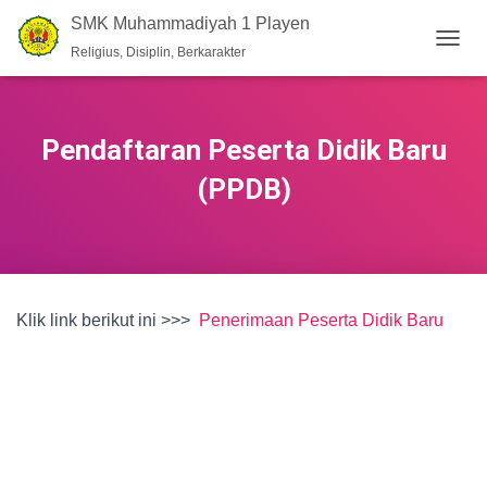
SMK Muhammadiyah 1 Playen
Religius, Disiplin, Berkarakter
T
O
G
G
L
Pendaftaran Peserta Didik Baru
E
N
(PPDB)
A
V
I
G
A
T
Klik link berikut ini >>>
Penerimaan Peserta Didik Baru
I
O
N