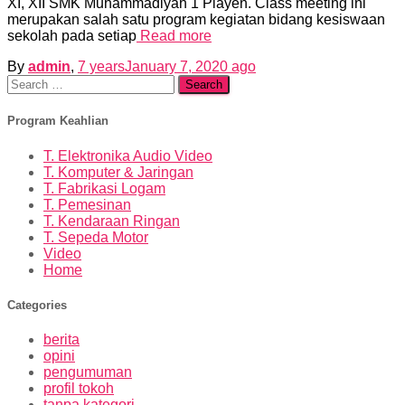
XI, XII SMK Muhammadiyah 1 Playen. Class meeting ini
merupakan salah satu program kegiatan bidang kesiswaan
sekolah pada setiap
Read more
By
admin
,
7 years
January 7, 2020
ago
Search
for:
Program Keahlian
T. Elektronika Audio Video
T. Komputer & Jaringan
T. Fabrikasi Logam
T. Pemesinan
T. Kendaraan Ringan
T. Sepeda Motor
Video
Home
Categories
berita
opini
pengumuman
profil tokoh
tanpa kategori