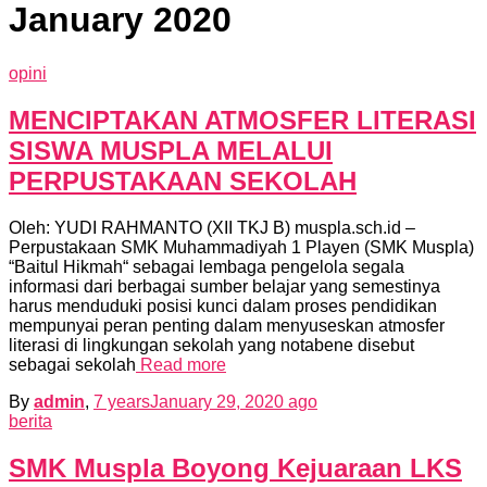
January 2020
opini
MENCIPTAKAN ATMOSFER LITERASI
SISWA MUSPLA MELALUI
PERPUSTAKAAN SEKOLAH
Oleh: YUDI RAHMANTO (XII TKJ B) muspla.sch.id –
Perpustakaan SMK Muhammadiyah 1 Playen (SMK Muspla)
“Baitul Hikmah“ sebagai lembaga pengelola segala
informasi dari berbagai sumber belajar yang semestinya
harus menduduki posisi kunci dalam proses pendidikan
mempunyai peran penting dalam menyuseskan atmosfer
literasi di lingkungan sekolah yang notabene disebut
sebagai sekolah
Read more
By
admin
,
7 years
January 29, 2020
ago
berita
SMK Muspla Boyong Kejuaraan LKS