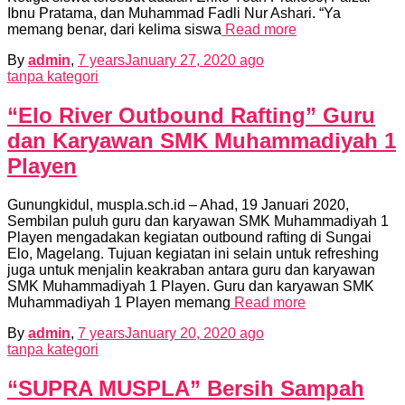
Ibnu Pratama, dan Muhammad Fadli Nur Ashari. “Ya
memang benar, dari kelima siswa
Read more
By
admin
,
7 years
January 27, 2020
ago
tanpa kategori
“Elo River Outbound Rafting” Guru
dan Karyawan SMK Muhammadiyah 1
Playen
Gunungkidul, muspla.sch.id – Ahad, 19 Januari 2020,
Sembilan puluh guru dan karyawan SMK Muhammadiyah 1
Playen mengadakan kegiatan outbound rafting di Sungai
Elo, Magelang. Tujuan kegiatan ini selain untuk refreshing
juga untuk menjalin keakraban antara guru dan karyawan
SMK Muhammadiyah 1 Playen. Guru dan karyawan SMK
Muhammadiyah 1 Playen memang
Read more
By
admin
,
7 years
January 20, 2020
ago
tanpa kategori
“SUPRA MUSPLA” Bersih Sampah