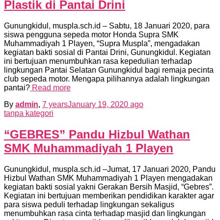
Plastik di Pantai Drini
Gunungkidul, muspla.sch.id – Sabtu, 18 Januari 2020, para
siswa pengguna sepeda motor Honda Supra SMK
Muhammadiyah 1 Playen, “Supra Muspla”, mengadakan
kegiatan bakti sosial di Pantai Drini, Gunungkidul. Kegiatan
ini bertujuan menumbuhkan rasa kepedulian terhadap
lingkungan Pantai Selatan Gunungkidul bagi remaja pecinta
club sepeda motor. Mengapa pilihannya adalah lingkungan
pantai?
Read more
By
admin
,
7 years
January 19, 2020
ago
tanpa kategori
“GEBRES” Pandu Hizbul Wathan
SMK Muhammadiyah 1 Playen
Gunungkidul, muspla.sch.id –Jumat, 17 Januari 2020, Pandu
Hizbul Wathan SMK Muhammadiyah 1 Playen mengadakan
kegiatan bakti sosial yakni Gerakan Bersih Masjid, “Gebres”.
Kegiatan ini bertujuan memberikan pendidikan karakter agar
para siswa peduli terhadap lingkungan sekaligus
menumbuhkan rasa cinta terhadap masjid dan lingkungan