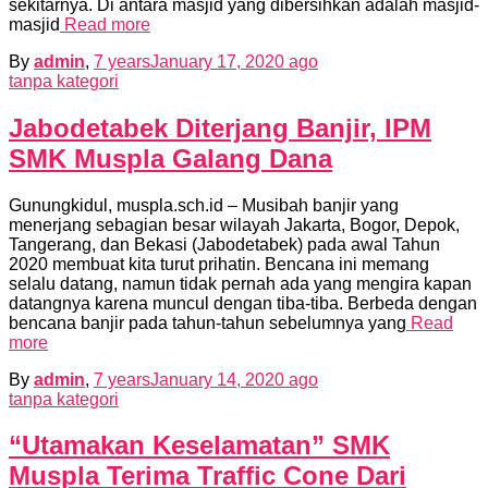
sekitarnya. Di antara masjid yang dibersihkan adalah masjid-
masjid
Read more
By
admin
,
7 years
January 17, 2020
ago
tanpa kategori
Jabodetabek Diterjang Banjir, IPM
SMK Muspla Galang Dana
Gunungkidul, muspla.sch.id – Musibah banjir yang
menerjang sebagian besar wilayah Jakarta, Bogor, Depok,
Tangerang, dan Bekasi (Jabodetabek) pada awal Tahun
2020 membuat kita turut prihatin. Bencana ini memang
selalu datang, namun tidak pernah ada yang mengira kapan
datangnya karena muncul dengan tiba-tiba. Berbeda dengan
bencana banjir pada tahun-tahun sebelumnya yang
Read
more
By
admin
,
7 years
January 14, 2020
ago
tanpa kategori
“Utamakan Keselamatan” SMK
Muspla Terima Traffic Cone Dari