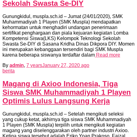
Sekolah Swasta Se-DIY
Gunungkidul, muspla.sch.id – Jumat (24/01/2020), SMK
Muhammadiyah 1 Playen (SMK Muspla) mendapatkan
kehormatan untuk menghadiri undangan penerimaan
sertifikat penghargaan dan piala kejuaran kegiatan Lomba
Kompetensi Siswa(LKS) Kelompok Teknologi Sekolah
Swasta Se-DIY di Sasana Kridha Dinas Dikpora DIY. Momen
ini merupakan kebanggaan tersendiri bagi SMK Muspla
karena beberapa siswanya terdaftar dalam
Read more
By
admin
,
7 years
January 27, 2020
ago
berita
Magang di Axioo Indonesia, Tiga
Siswa SMK Muhammadiyah 1 Playen
Optimis Lulus Langsung Kerja
Gunungkidul, muspla.sch.id – Setelah mengikuti seleksi
yang cukup ketat, akhirnya tiga siswa SMK Muhammadiyah
1 Playen (SMK Muspla) terpilih untuk mengikuti kegiatan
magang yang diselenggarakan oleh partner industri Axioo.
Ketiga siswa tersebut adalah Eriko Yoan Prakoso, Faizal