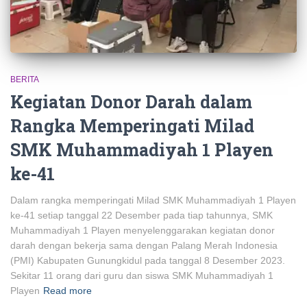
BERITA
Kegiatan Donor Darah dalam
Rangka Memperingati Milad
SMK Muhammadiyah 1 Playen
ke-41
Dalam rangka memperingati Milad SMK Muhammadiyah 1 Playen
ke-41 setiap tanggal 22 Desember pada tiap tahunnya, SMK
Muhammadiyah 1 Playen menyelenggarakan kegiatan donor
darah dengan bekerja sama dengan Palang Merah Indonesia
(PMI) Kabupaten Gunungkidul pada tanggal 8 Desember 2023.
Sekitar 11 orang dari guru dan siswa SMK Muhammadiyah 1
Playen
Read more