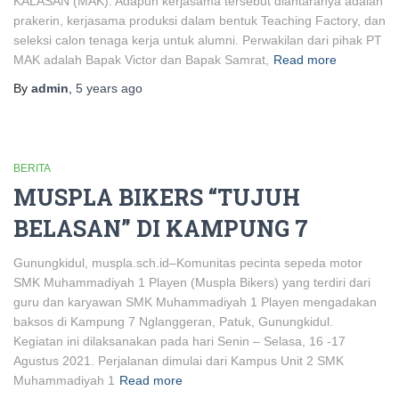
KALASAN (MAK). Adapun kerjasama tersebut diantaranya adalah
prakerin, kerjasama produksi dalam bentuk Teaching Factory, dan
seleksi calon tenaga kerja untuk alumni. Perwakilan dari pihak PT
MAK adalah Bapak Victor dan Bapak Samrat,
Read more
By
admin
,
5 years
ago
BERITA
MUSPLA BIKERS “TUJUH
BELASAN” DI KAMPUNG 7
Gunungkidul, muspla.sch.id–Komunitas pecinta sepeda motor
SMK Muhammadiyah 1 Playen (Muspla Bikers) yang terdiri dari
guru dan karyawan SMK Muhammadiyah 1 Playen mengadakan
baksos di Kampung 7 Nglanggeran, Patuk, Gunungkidul.
Kegiatan ini dilaksanakan pada hari Senin – Selasa, 16 -17
Agustus 2021. Perjalanan dimulai dari Kampus Unit 2 SMK
Muhammadiyah 1
Read more