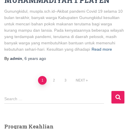
MUHAMMADIYAH 1 PLAYEN
Gunungkidul, muspla.sch.id–Akibat pandemi Covid 19 selama 10
bulan terakhir, banyak warga Kabupaten Gunungkidul kesulitan
untuk mencari bahan pokok makanan terutama bagi warga
kurang mampu dan lansia. Pada kenyataannya beberapa wilayah
yang terdampak pandemi, terutama di daerah pelosok, masih
banyak warga yang membutuhkan bantuan untuk memenuhi
kebutuhan sehari-hari. Kesulitan yang dihadapi
Read more
By
admin
,
6 years
ago
Posts
1
2
3
NEXT
navigation
S
Search …
e
a
r
c
Program Keahlian
h