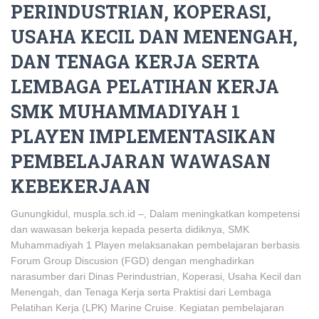
PERINDUSTRIAN, KOPERASI,
USAHA KECIL DAN MENENGAH,
DAN TENAGA KERJA SERTA
LEMBAGA PELATIHAN KERJA
SMK MUHAMMADIYAH 1
PLAYEN IMPLEMENTASIKAN
PEMBELAJARAN WAWASAN
KEBEKERJAAN
Gunungkidul, muspla.sch.id –, Dalam meningkatkan kompetensi
dan wawasan bekerja kepada peserta didiknya, SMK
Muhammadiyah 1 Playen melaksanakan pembelajaran berbasis
Forum Group Discusion (FGD) dengan menghadirkan
narasumber dari Dinas Perindustrian, Koperasi, Usaha Kecil dan
Menengah, dan Tenaga Kerja serta Praktisi dari Lembaga
Pelatihan Kerja (LPK) Marine Cruise. Kegiatan pembelajaran