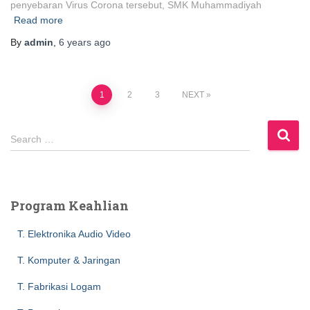
penyebaran Virus Corona tersebut, SMK Muhammadiyah
Read more
By
admin
,
6 years
ago
Posts
1
2
3
NEXT
navigation
S
Search …
e
a
r
c
Program Keahlian
h
f
T. Elektronika Audio Video
o
r
T. Komputer & Jaringan
:
T. Fabrikasi Logam