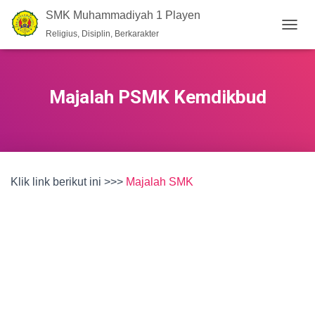
SMK Muhammadiyah 1 Playen
Religius, Disiplin, Berkarakter
T
O
G
G
L
Majalah PSMK Kemdikbud
E
N
A
V
I
G
Klik link berikut ini >>>
Majalah SMK
A
T
I
O
N