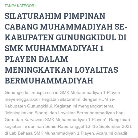
TANPA KATEGORI
SILATURAHIM PIMPINAN
CABANG MUHAMMADIYAH SE-
KABUPATEN GUNUNGKIDUL DI
SMK MUHAMMADIYAH 1
PLAYEN DALAM
MENINGKATKAN LOYALITAS
BERMUHAMMADIYAH
Gunungkidul, muspla.sch.id-SMK Muhammadiyah 1 Playen
meyelenggarakan kegiatan silaturahmi dengan PCM se-
Kabupaten Gunungkidul. Kegiatan ini mengangkat tema
“Meningkatkan Sinergi dan Loyalitas Bermuhammadiyah bagi
Guru dan Karyawan SMK Muhammadiyah 1 Playen”. Rangkaian
kegiatan ini dari hari Senin-Rabu tanggal 13 -15 September 2021
di Lab Bahasa SMK Muhammadiyah 1 Playen. Acara ini dihadiri