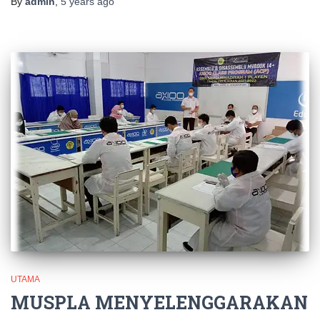
By
admin
,
5 years
ago
UTAMA
MUSPLA MENYELENGGARAKAN