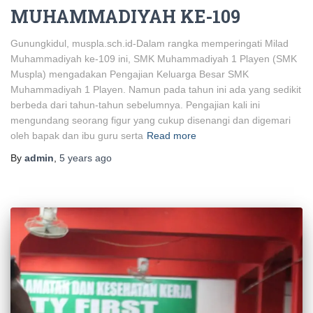
MUHAMMADIYAH KE-109
Gunungkidul, muspla.sch.id-Dalam rangka memperingati Milad
Muhammadiyah ke-109 ini, SMK Muhammadiyah 1 Playen (SMK
Muspla) mengadakan Pengajian Keluarga Besar SMK
Muhammadiyah 1 Playen. Namun pada tahun ini ada yang sedikit
berbeda dari tahun-tahun sebelumnya. Pengajian kali ini
mengundang seorang figur yang cukup disenangi dan digemari
oleh bapak dan ibu guru serta
Read more
By
admin
,
5 years
ago