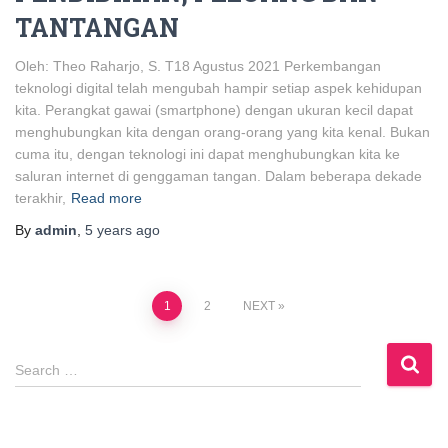
TANTANGAN
Oleh: Theo Raharjo, S. T18 Agustus 2021 Perkembangan
teknologi digital telah mengubah hampir setiap aspek kehidupan
kita. Perangkat gawai (smartphone) dengan ukuran kecil dapat
menghubungkan kita dengan orang-orang yang kita kenal. Bukan
cuma itu, dengan teknologi ini dapat menghubungkan kita ke
saluran internet di genggaman tangan. Dalam beberapa dekade
terakhir,
Read more
By
admin
,
5 years
ago
Posts
1
2
NEXT
navigation
S
Search …
e
a
r