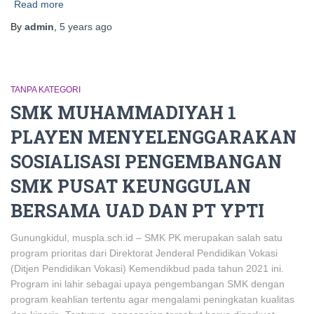
Read more
By
admin
,
5 years
ago
TANPA KATEGORI
SMK MUHAMMADIYAH 1
PLAYEN MENYELENGGARAKAN
SOSIALISASI PENGEMBANGAN
SMK PUSAT KEUNGGULAN
BERSAMA UAD DAN PT YPTI
Gunungkidul, muspla.sch.id – SMK PK merupakan salah satu
program prioritas dari Direktorat Jenderal Pendidikan Vokasi
(Ditjen Pendidikan Vokasi) Kemendikbud pada tahun 2021 ini.
Program ini lahir sebagai upaya pengembangan SMK dengan
program keahlian tertentu agar mengalami peningkatan kualitas