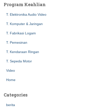
c
Program Keahlian
h
f
T. Elektronika Audio Video
o
r
T. Komputer & Jaringan
:
T. Fabrikasi Logam
T. Pemesinan
T. Kendaraan Ringan
T. Sepeda Motor
Video
Home
Categories
berita