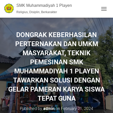
SMK Muhammadiyah 1 Playen
Religius, Disiplin, Berkarakter
T
O
G
G
L
DONGRAK KEBERHASILAN
E
N
PERTERNAKAN DAN UMKM
A
V
MASYARAKAT, TEKNIK
I
PEMESINAN SMK
G
A
MUHAMMADIYAH 1 PLAYEN
T
I
TAWARKAN SOLUSI DENGAN
O
N
GELAR PAMERAN KARYA SISWA
TEPAT GUNA
Published by
admin
on
February 21, 2024