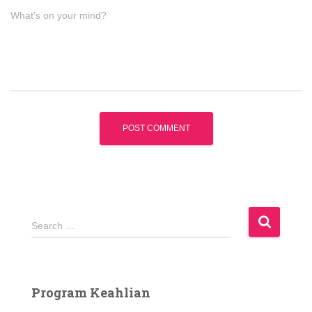
What's on your mind?
S
Search …
e
a
r
c
Program Keahlian
h