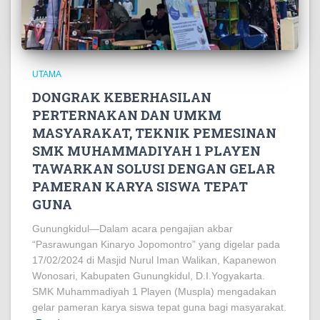
UTAMA
DONGRAK KEBERHASILAN
PERTERNAKAN DAN UMKM
MASYARAKAT, TEKNIK PEMESINAN
SMK MUHAMMADIYAH 1 PLAYEN
TAWARKAN SOLUSI DENGAN GELAR
PAMERAN KARYA SISWA TEPAT
GUNA
Gunungkidul—Dalam acara pengajian akbar
“Pasrawungan Kinaryo Jopomontro” yang digelar pada
17/02/2024 di Masjid Nurul Iman Walikan, Kapanewon
Wonosari, Kabupaten Gunungkidul, D.I.Yogyakarta.
SMK Muhammadiyah 1 Playen (Muspla) mengadakan
gelar pameran karya siswa tepat guna bagi masyarakat.