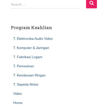
S
Search …
e
a
r
c
Program Keahlian
h
f
T. Elektronika Audio Video
o
r
T. Komputer & Jaringan
:
T. Fabrikasi Logam
T. Pemesinan
T. Kendaraan Ringan
T. Sepeda Motor
Video
Home