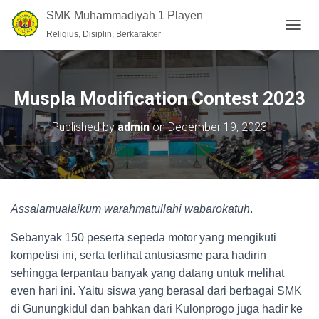
SMK Muhammadiyah 1 Playen
Religius, Disiplin, Berkarakter
T
O
G
G
L
Muspla Modification Contest 2023
E
N
Published by
admin
on
December 19, 2023
A
V
I
G
A
T
Assalamualaikum warahmatullahi wabarokatuh
.
I
O
Sebanyak 150 peserta sepeda motor yang mengikuti
N
kompetisi ini, serta terlihat antusiasme para hadirin
sehingga terpantau banyak yang datang untuk melihat
even hari ini. Yaitu siswa yang berasal dari berbagai SMK
di Gunungkidul dan bahkan dari Kulonprogo juga hadir ke