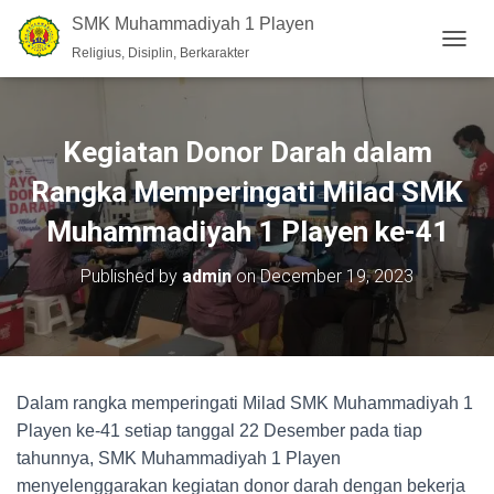
SMK Muhammadiyah 1 Playen
Religius, Disiplin, Berkarakter
T
O
G
G
L
Kegiatan Donor Darah dalam
E
N
Rangka Memperingati Milad SMK
A
V
Muhammadiyah 1 Playen ke-41
I
G
Published by
admin
on
December 19, 2023
A
T
I
O
N
Dalam rangka memperingati Milad SMK Muhammadiyah 1
Playen ke-41 setiap tanggal 22 Desember pada tiap
tahunnya, SMK Muhammadiyah 1 Playen
menyelenggarakan kegiatan donor darah dengan bekerja