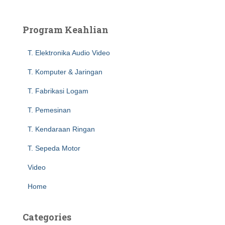
r
c
Program Keahlian
h
f
T. Elektronika Audio Video
o
r
T. Komputer & Jaringan
:
T. Fabrikasi Logam
T. Pemesinan
T. Kendaraan Ringan
T. Sepeda Motor
Video
Home
Categories