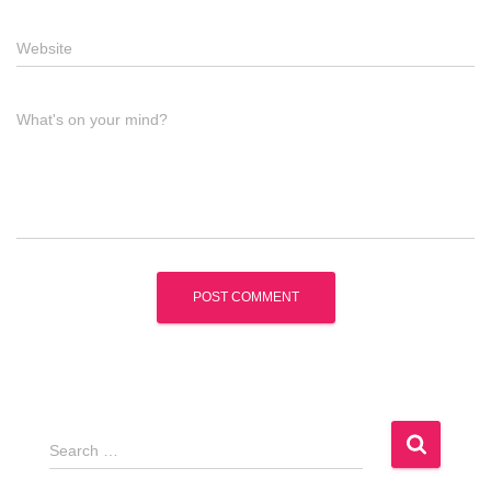
Website
What's on your mind?
S
Search …
e
a