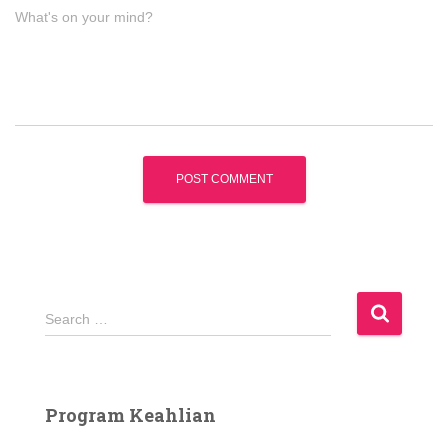
What's on your mind?
S
Search …
e
a
r
c
Program Keahlian
h
f