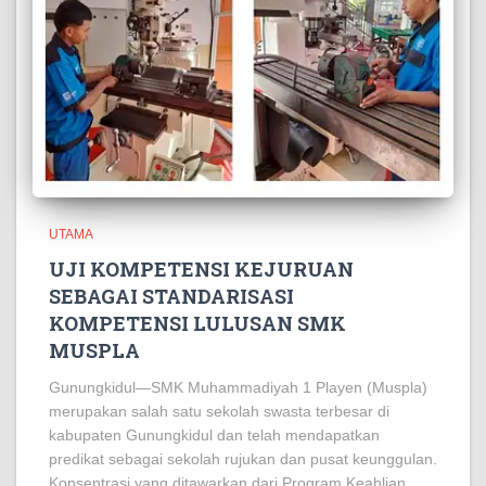
UTAMA
UJI KOMPETENSI KEJURUAN
SEBAGAI STANDARISASI
KOMPETENSI LULUSAN SMK
MUSPLA
Gunungkidul—SMK Muhammadiyah 1 Playen (Muspla)
merupakan salah satu sekolah swasta terbesar di
kabupaten Gunungkidul dan telah mendapatkan
predikat sebagai sekolah rujukan dan pusat keunggulan.
Konsentrasi yang ditawarkan dari Program Keahlian