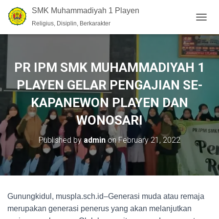
SMK Muhammadiyah 1 Playen
Religius, Disiplin, Berkarakter
T
O
G
G
L
PR IPM SMK MUHAMMADIYAH 1
E
N
PLAYEN GELAR PENGAJIAN SE-
A
V
KAPANEWON PLAYEN DAN
I
WONOSARI
G
A
T
Published by
admin
on
February 21, 2022
I
O
N
Gunungkidul, muspla.sch.id–Generasi muda atau remaja
merupakan generasi penerus yang akan melanjutkan