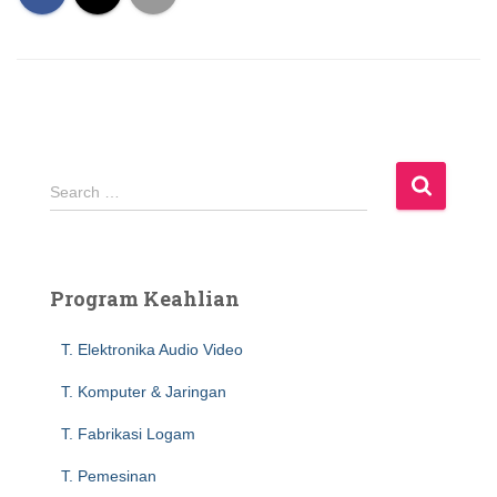
S
Search …
e
a
r
c
Program Keahlian
h
f
T. Elektronika Audio Video
o
r
T. Komputer & Jaringan
:
T. Fabrikasi Logam
T. Pemesinan