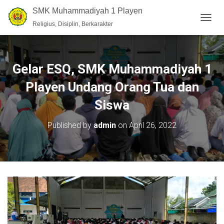
SMK Muhammadiyah 1 Playen
Religius, Disiplin, Berkarakter
T
O
G
G
L
Gelar ESQ, SMK Muhammadiyah 1
E
N
Playen Undang Orang Tua dan
A
V
Siswa
I
G
Published by
admin
on
April 26, 2022
A
T
I
O
N