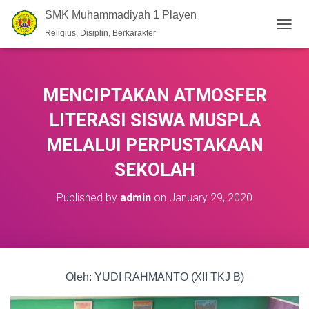
SMK Muhammadiyah 1 Playen
Religius, Disiplin, Berkarakter
T
O
G
G
L
MENCIPTAKAN ATMOSFER
E
N
LITERASI SISWA MUSPLA
A
V
MELALUI PERPUSTAKAAN
I
SEKOLAH
G
A
T
Published by
admin
on
January 29, 2020
I
O
N
Oleh: YUDI RAHMANTO (XII TKJ B)