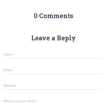
0 Comments
Leave a Reply
Name
*
Email
*
Website
What's on your mind?