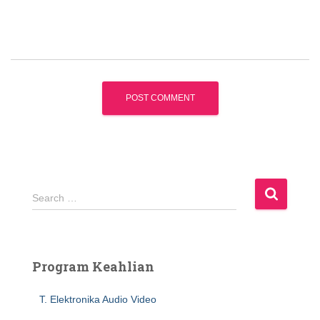
S
Search …
e
a
r
c
Program Keahlian
h
f
T. Elektronika Audio Video
o
r