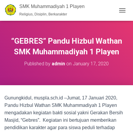
SMK Muhammadiyah 1 Playen
Religius, Disiplin, Berkarakter
T
O
G
G
L
“GEBRES” Pandu Hizbul Wathan
E
N
SMK Muhammadiyah 1 Playen
A
V
Published by
admin
on
January 17, 2020
I
G
A
T
I
O
Gunungkidul, muspla.sch.id –Jumat, 17 Januari 2020,
N
Pandu Hizbul Wathan SMK Muhammadiyah 1 Playen
mengadakan kegiatan bakti sosial yakni Gerakan Bersih
Masjid, “Gebres”. Kegiatan ini bertujuan memberikan
pendidikan karakter agar para siswa peduli terhadap