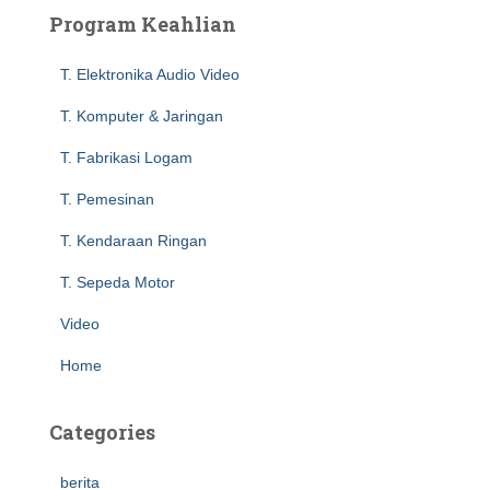
c
Program Keahlian
h
f
T. Elektronika Audio Video
o
r
T. Komputer & Jaringan
:
T. Fabrikasi Logam
T. Pemesinan
T. Kendaraan Ringan
T. Sepeda Motor
Video
Home
Categories
berita