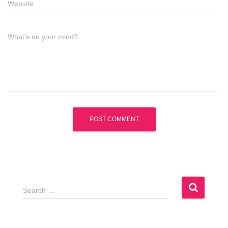
Website
What's on your mind?
S
Search …
e
a
r