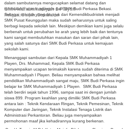
dalam sambutannya mengucapkan selamat datang dan
SMK Muhammadiyah 1 Playen
terimakasih atas kunjungan dari SMK Budi Perkasa Bekasi.
Sebagai sekolah yang ditunjuk dari Kemendikbudristek menjadi
Religius, Disiplin, Berkarakter
SMK Pusat Keunggulan maka sudah seharusnya untuk saling
berbagi kepada sekolah lain. Meskipun demikian kami juga selalu
berbenah untuk perubahan ke arah yang lebih baik dan tentunya
kami sangat membutuhkan masukan dan saran dari pihak lain,
yang salah satunya dari SMK Budi Perkasa untuk kemajuan
sekolah kami.
Menanggapi sambutan dari Kepala SMK Muhammadiyah 1
Playen, Drs. Muhammad, Kepala SMK Budi Perkasa
menyampaikan ucapan terimaksih karena sudah diterima di SMK
Muhammadiyah I Playen. Beliau menyampaikan bahwa melihat
pendidikan Muhammadiyah sangat maju, SMK Budi Perkasa ingin
belajar ke SMK Muhammadiyah 1 Playen. SMK Budi Perkasa
telah berdiri sejak tahun 1996, sampai saat ini dengan jumlah
siswa 899. Program keahlian yang dimiliki SMK Budi Perkasa
antara lain : Teknik Kendaraan Ringan, Teknik Pemesinan, Teknik
Komputer dan Jaringan, Teknik Instalasi Tenaga Listrik dan
Administrasi Perkantoran. Beliau juga menyampaikan
permohonan maaf jika kehadirannya kurang berkenan.