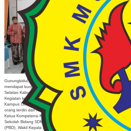
Gunungkidul, muspla.sch.id– SMK Muhammadiyah 1 Playen
mendapat kunjungan dari SMK Budi Perkasa Kecamatan Tambun
Selatan Kabupaten Bekasi pada Kamis, 28 Oktober 2021.
Kegiatan tersebut berlangsung pada pukul 08.00 – 12.00 WIB di
Kampus Unit 1. Rombongan SMK Budi Perkasa berjumlah 7
orang terdiri dari Ketua Yayasan Guna Tirta, Kepala Sekolah,
Ketua Kompetensi Keahlian Teknik Pemesinan, Wakil Kepala
Sekolah Bidang SDM, Ketua Program Pintar Bersama Daihatsu
(PBD), Wakil Kepala Sekolah Bidang Kesiswaan, Wakil Kepala