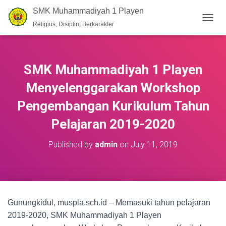
SMK Muhammadiyah 1 Playen
Religius, Disiplin, Berkarakter
T
O
G
G
L
SMK Muhammadiyah 1 Playen
E
N
Menyelenggarakan Workshop
A
V
Pengembangan Kurikulum Tahun
I
Pelajaran 2019-2020
G
A
T
Published by
admin
on
July 11, 2019
I
O
N
Gunungkidul, muspla.sch.id – Memasuki tahun pelajaran
2019-2020, SMK Muhammadiyah 1 Playen