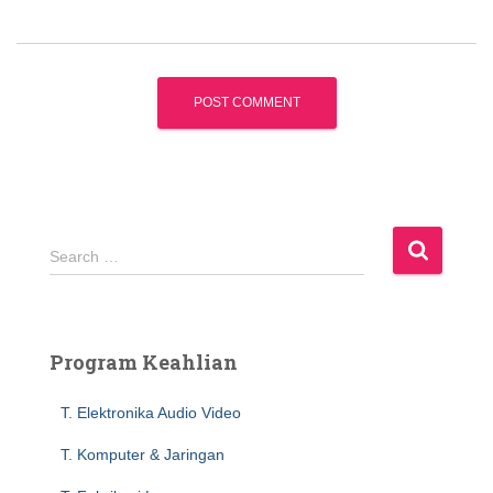
S
Search …
e
a
r
c
Program Keahlian
h
f
T. Elektronika Audio Video
o
r
T. Komputer & Jaringan
: