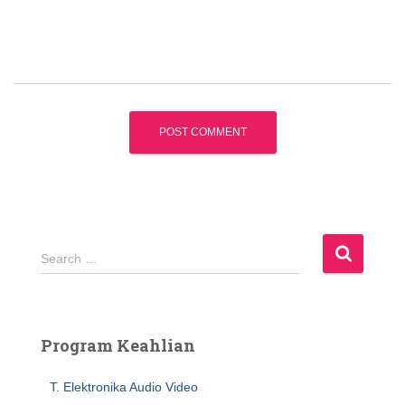
S
Search …
e
a
r
c
Program Keahlian
h
f
T. Elektronika Audio Video
o