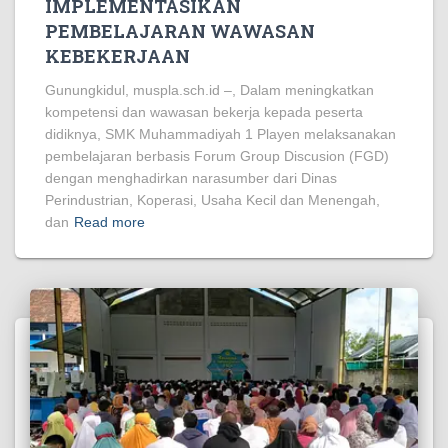
IMPLEMENTASIKAN
PEMBELAJARAN WAWASAN
KEBEKERJAAN
Gunungkidul, muspla.sch.id –, Dalam meningkatkan
kompetensi dan wawasan bekerja kepada peserta
didiknya, SMK Muhammadiyah 1 Playen melaksanakan
pembelajaran berbasis Forum Group Discusion (FGD)
dengan menghadirkan narasumber dari Dinas
Perindustrian, Koperasi, Usaha Kecil dan Menengah,
dan
Read more