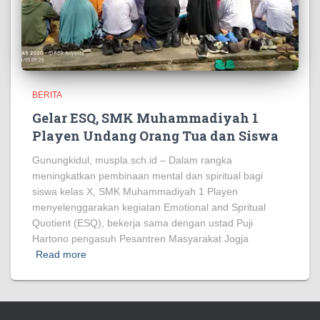
BERITA
Gelar ESQ, SMK Muhammadiyah 1
Playen Undang Orang Tua dan Siswa
Gunungkidul, muspla.sch.id – Dalam rangka
meningkatkan pembinaan mental dan spiritual bagi
siswa kelas X, SMK Muhammadiyah 1 Playen
menyelenggarakan kegiatan Emotional and Spritual
Quotient (ESQ), bekerja sama dengan ustad Puji
Hartono pengasuh Pesantren Masyarakat Jogja
Read more