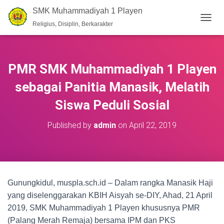
SMK Muhammadiyah 1 Playen
Religius, Disiplin, Berkarakter
T
O
G
G
L
PMR SMK Muhammadiyah 1 Playen
E
N
sebagai Panitia Manasik, Melatih
A
V
Siswa Peduli Sosial
I
G
Published by
admin
on
April 22, 2019
A
T
I
O
N
Gunungkidul, muspla.sch.id – Dalam rangka Manasik Haji
yang diselenggarakan KBIH Aisyah se-DIY, Ahad, 21 April
2019, SMK Muhammadiyah 1 Playen khususnya PMR
(Palang Merah Remaja) bersama IPM dan PKS