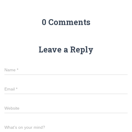
0 Comments
Leave a Reply
Name
*
Email
*
Website
What's on your mind?