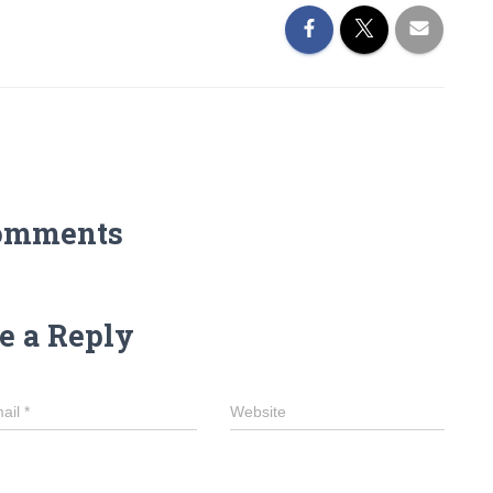
omments
e a Reply
ail
*
Website