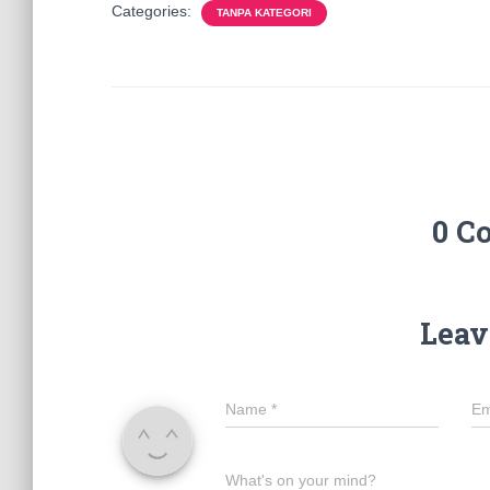
Categories:
TANPA KATEGORI
0 C
Leav
Name
*
Em
What's on your mind?