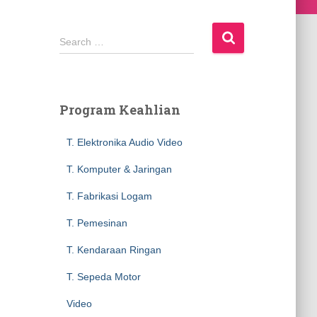
S
Search …
e
a
r
c
Program Keahlian
h
f
T. Elektronika Audio Video
o
r
T. Komputer & Jaringan
:
T. Fabrikasi Logam
T. Pemesinan
T. Kendaraan Ringan
T. Sepeda Motor
Video