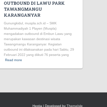
OUTBOUND DI LAWU PARK
TAWANGMANGU
KARANGANYAR
Gunungkidul, muspla.sch.id – SMK
Muhammadiyah 1 Playen (Muspla)
mengadakan outbound di Embun Lawu yang
merupakan kawasan destinasi wisata
Tawangmangu Karanganyar. Kegiatan
outbound ini dilaksanakan pada hari Sabtu, 29
Februari 2022 yang diikuti 76 peserta yang
Read more
Hestia | Developed by
ThemeIsle