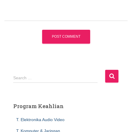
S
Search …
e
a
r
c
Program Keahlian
h
f
T. Elektronika Audio Video
o
r
T. Komputer & Jaringan