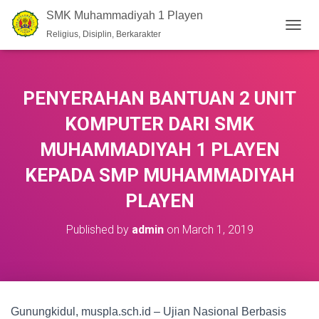
SMK Muhammadiyah 1 Playen
Religius, Disiplin, Berkarakter
T
O
G
G
L
PENYERAHAN BANTUAN 2 UNIT
E
N
KOMPUTER DARI SMK
A
V
MUHAMMADIYAH 1 PLAYEN
I
KEPADA SMP MUHAMMADIYAH
G
A
PLAYEN
T
I
O
Published by
admin
on
March 1, 2019
N
Gunungkidul, muspla.sch.id – Ujian Nasional Berbasis