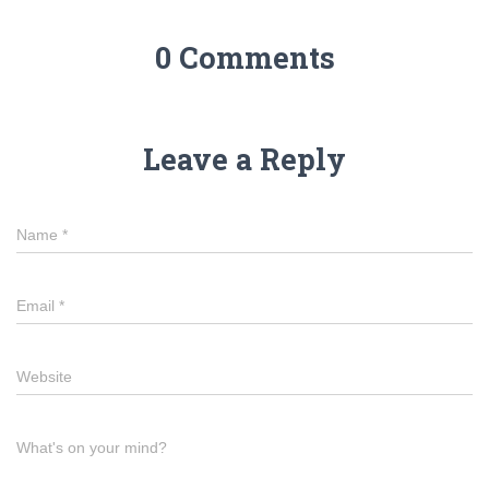
0 Comments
Leave a Reply
Name
*
Email
*
Website
What's on your mind?