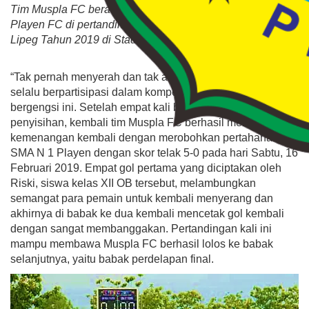
Tim Muspla FC beradu kekuatan dengan Tim SMAN 1
Playen FC di pertandingan keempat babak penyisihan
Lipeg Tahun 2019 di Stadion Gelora Handayani.
“Tak pernah menyerah dan tak akan putus asa”, Muspla FC
selalu berpartisipasi dalam kompetisi sepak bola
bergengsi ini. Setelah empat kali bermain di babak
penyisihan, kembali tim Muspla FC berhasil merebut
kemenangan kembali dengan merobohkan pertahanan tim
SMA N 1 Playen dengan skor telak 5-0 pada hari Sabtu, 16
Februari 2019. Empat gol pertama yang diciptakan oleh
Riski, siswa kelas XII OB tersebut, melambungkan
semangat para pemain untuk kembali menyerang dan
akhirnya di babak ke dua kembali mencetak gol kembali
dengan sangat membanggakan. Pertandingan kali ini
mampu membawa Muspla FC berhasil lolos ke babak
selanjutnya, yaitu babak perdelapan final.