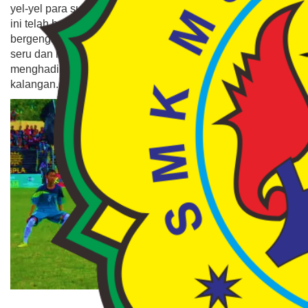
yel-yel para suporter pendukung. Kehadiran Lipeg tahun
ini telah berhasil membuat euforia laga pertandingan
bergengsi antar SMA/ SMK di Gunungkidul ini semakin
seru dan mencekam. Sepak bola memang selalu
menghadirkan tontonan yang amat menarik bagi semua
kalangan.