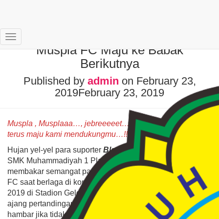
One Step Closer for LIPEG 2019,
Toggle
Muspla FC Maju ke Babak
Navigation
Berikutnya
Published by
admin
on
February 23,
2019
February 23, 2019
Muspla , Musplaaa…, jebreeeeet…!!! Kebanggaan kami
terus maju kami mendukungmu…!!!
Hujan yel-yel para suporter
Black Horse Jawon (BHJ)
SMK Muhammadiyah 1 Playen (SMK Muspla) selalu
membakar semangat para pemain tim sepak bola Muspla
FC saat berlaga di kompetisi Liga Pelajar (Lipeg) Tahun
2019 di Stadion Gelora Handayani Gunungkidul. Sebuah
ajang pertandingan sepak bola sepertinya akan terasa
hambar jika tidak dibarengi dengan suara komentator atau