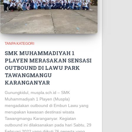
TANPA KATEGORI
SMK MUHAMMADIYAH 1
PLAYEN MERASAKAN SENSASI
OUTBOUND DI LAWU PARK
TAWANGMANGU
KARANGANYAR
Gunungkidul, muspla.sch.id – SMK
Muhammadiyah 1 Playen (Muspla)
mengadakan outbound di Embun Lawu yang
merupakan kawasan destinasi wisata
Tawangmangu Karanganyar. Kegiatan
outbound ini dilaksanakan pada hari Sabtu, 29
Februari 2022 yang diikuti 76 peserta yang