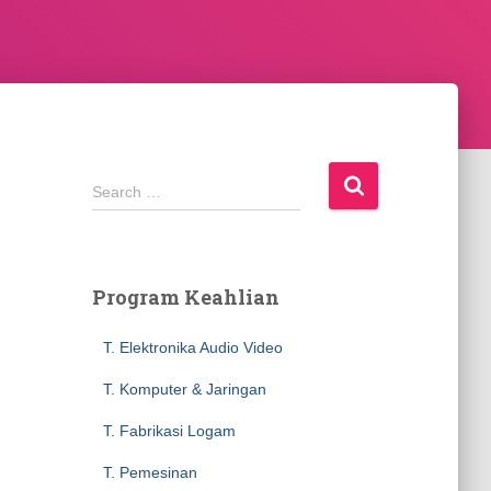
S
Search …
e
a
r
c
Program Keahlian
h
f
T. Elektronika Audio Video
o
r
T. Komputer & Jaringan
:
T. Fabrikasi Logam
T. Pemesinan