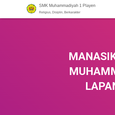
SMK Muhammadiyah 1 Playen
Religius, Disiplin, Berkarakter
MANASIK
MUHAMMA
LAPA