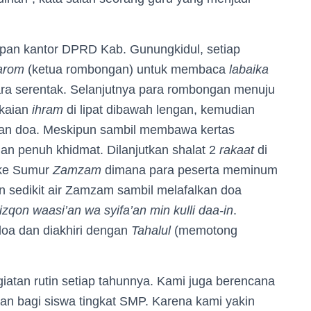
epan kantor DPRD Kab. Gunungkidul, setiap
arom
(ketua rombongan) untuk membaca
labaika
ra serentak. Selanjutnya para rombongan menuju
akaian
ihram
di lipat dibawah lengan, kemudian
kan doa. Meskipun sambil membawa kertas
n penuh khidmat. Dilanjutkan shalat 2
rakaat
di
 ke Sumur
Zamzam
dimana para peserta meminum
sedikit air Zamzam sambil melafalkan doa
izqon waasi’an wa syifa’an min kulli daa-in
.
oa dan diakhiri dengan
Tahalul
(memotong
giatan rutin setiap tahunnya. Kami juga berencana
an bagi siswa tingkat SMP. Karena kami yakin