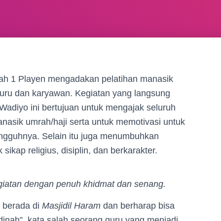
h 1 Playen mengadakan pelatihan manasik
guru dan karyawan. Kegiatan yang langsung
 Wadiyo ini bertujuan untuk mengajak seluruh
nasik umrah/haji serta untuk memotivasi untuk
ngguhnya. Selain itu juga menumbuhkan
kap religius, disiplin, dan berkarakter.
giatan dengan penuh khidmat dan senang
.
i berada di
Masjidil
Haram
dan berharap bisa
nah”, kata salah seorang guru yang menjadi