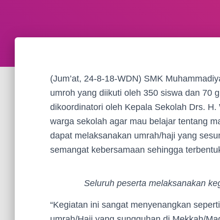
(Jum’at, 24-8-18-WDN) SMK Muhammadiya
umroh yang diikuti oleh 350 siswa dan 70 
dikoordinatori oleh Kepala Sekolah Drs. H.
warga sekolah agar mau belajar tentang ma
dapat melaksanakan umrah/haji yang sesu
semangat kebersamaan sehingga terbentuk si
Seluruh
peserta melaksanakan ke
“Kegiatan ini sangat menyenangkan sepert
umrah/Haji yang sungguhan di Mekkah/Madi