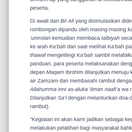
peserta.
Di awali dari
Bir Ali
yang disimulasikan did
rombongan dipandu oleh masing-masing
k
‘umrotan
kemudian membaca
talbiyah
seca
ke arah
Ka’bah
dan saat melihat Ka’bah p
thawaf
mengelilingi
Ka’bah
sambil melafal
panduan, para peserta melaksanakan denga
depan
Maqam
Ibrohim dilanjutkan menuju
air Zamzam dan membasahi rambut dengan 
Allahumma inni as-aluka ‘ilman naafi’a wa r
Dilanjutkan
Sa’i
dengan melantunkan doa-d
rambut).
“Kegiatan ini akan kami jadikan sebagai ke
melakukan pelatihan bagi masyarakat bahk