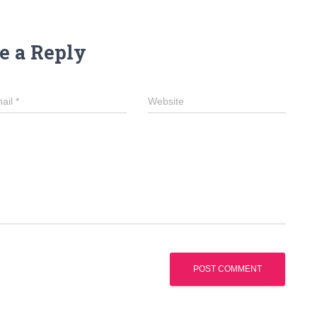
e a Reply
ail
*
Website