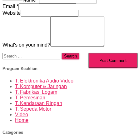
Email
*
Website
What's on your mind?
Search
for:
Program Keahlian
T. Elektronika Audio Video
T. Komputer & Jaringan
T. Fabrikasi Logam
T. Pemesinan
T. Kendaraan Ringan
T. Sepeda Motor
Video
Home
Categories