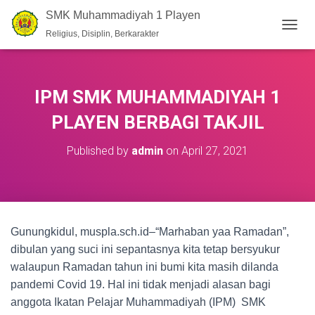
SMK Muhammadiyah 1 Playen
Religius, Disiplin, Berkarakter
T
O
G
G
L
IPM SMK MUHAMMADIYAH 1
E
N
PLAYEN BERBAGI TAKJIL
A
V
Published by
admin
on
April 27, 2021
I
G
A
T
I
O
Gunungkidul, muspla.sch.id–“Marhaban yaa Ramadan”,
N
dibulan yang suci ini sepantasnya kita tetap bersyukur
walaupun Ramadan tahun ini bumi kita masih dilanda
pandemi Covid 19. Hal ini tidak menjadi alasan bagi
anggota Ikatan Pelajar Muhammadiyah (IPM) SMK