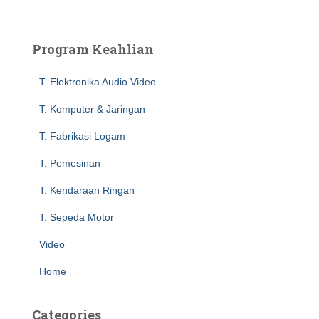
a
r
c
Program Keahlian
h
f
T. Elektronika Audio Video
o
r
T. Komputer & Jaringan
:
T. Fabrikasi Logam
T. Pemesinan
T. Kendaraan Ringan
T. Sepeda Motor
Video
Home
Categories