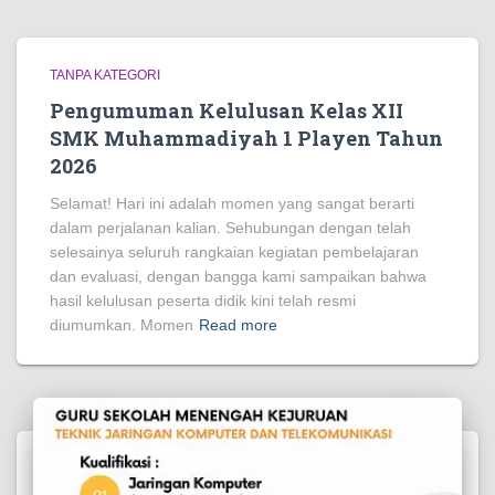
TANPA KATEGORI
Pengumuman Kelulusan Kelas XII
SMK Muhammadiyah 1 Playen Tahun
2026
Selamat! Hari ini adalah momen yang sangat berarti
dalam perjalanan kalian. Sehubungan dengan telah
selesainya seluruh rangkaian kegiatan pembelajaran
dan evaluasi, dengan bangga kami sampaikan bahwa
hasil kelulusan peserta didik kini telah resmi
diumumkan. Momen
Read more