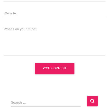
Website
What's on your mind?
S
Search …
e