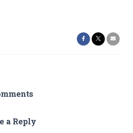
omments
e a Reply