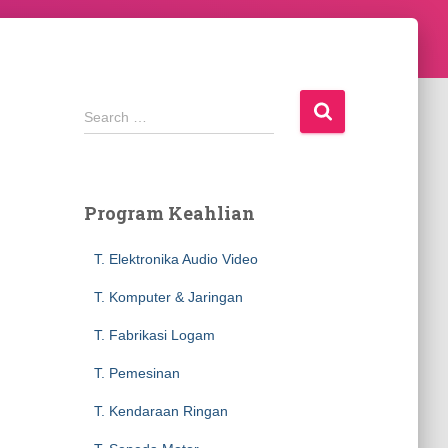
S
Search …
e
a
r
c
Program Keahlian
h
f
T. Elektronika Audio Video
o
r
T. Komputer & Jaringan
:
T. Fabrikasi Logam
T. Pemesinan
T. Kendaraan Ringan