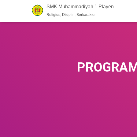
SMK Muhammadiyah 1 Playen
Religius, Disiplin, Berkarakter
PROGRAM